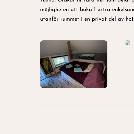
vuxna. Önskar ni vara fler som delar 
möjligheten att boka 1 extra enkelsän
utanför rummet i en privat del av hot