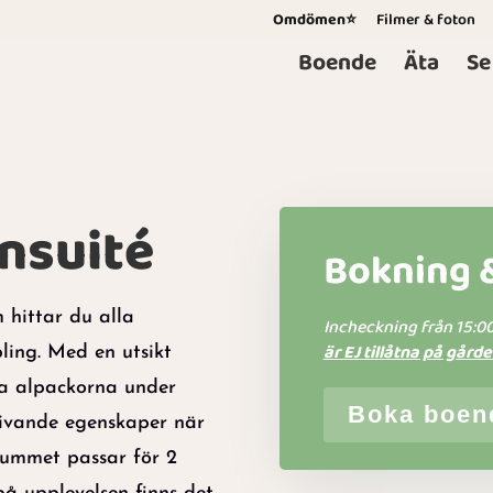
Omdömen⭐
Filmer & foton
Boende
Äta
Se
nsuité
Bokning &
m hittar du alla
Incheckning från 15:00
är EJ tillåtna på gårde
ing. Med en utsikt
uta alpackorna under
Boka boen
ogivande egenskaper när
 Rummet passar för 2