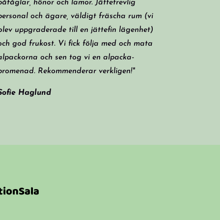
påfåglar, hönor och lamor. Jättetrevlig
personal och ägare, väldigt fräscha rum (vi
blev uppgraderade till en jättefin lägenhet)
och god frukost. Vi fick följa med och mata
alpackorna och sen tog vi en alpacka-
promenad. Rekommenderar verkligen!"
Sofie Haglund
tionSala