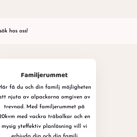
ök hos oss!
Familjerummet
Här få du och din familj möjligheten
att njuta av alpackorna omgiven av
trevnad. Med familjerummet på
20kvm med vackra träbalkar och en
mysig yteffektiv planlösning vill vi
erbjuda dig och din familj