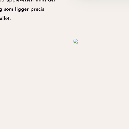
på upplevelsen finns det
g som ligger precis
ellet.