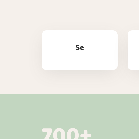
Se
700+