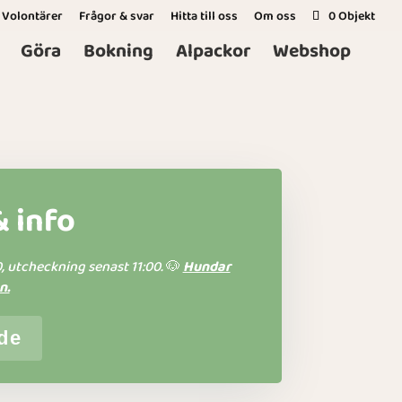
Volontärer
Frågor & svar
Hitta till oss
Om oss
0 Objekt
Göra
Bokning
Alpackor
Webshop
 info
, utcheckning senast 11:00.
🐶
Hundar
n.
de